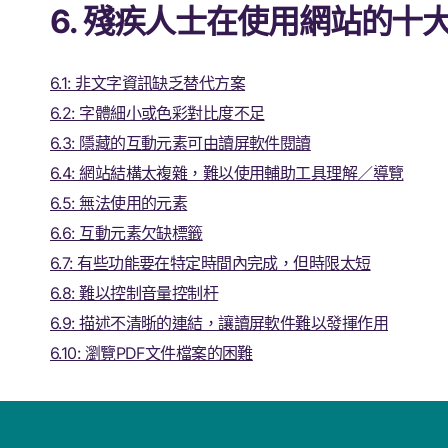
6. 殘疾人士在使用網站的十
6.1: 非文字資訊缺乏替代方案
6.2: 字體細小或色彩對比度不足
6.3: 隱藏的互動元素可由讀屏軟件閱讀
6.4: 網站結構太複雜，難以使用輔助工具理解／導覽
6.5: 無法使用的元素
6.6: 互動元素欠缺標籤
6.7: 有些功能要在特定時間內完成，但時限太短
6.8: 難以控制音量控制杆
6.9: 描述不清晣的連結，讓讀屏軟件難以發揮作用
6.10: 瀏覽PDF文件檔案的困難