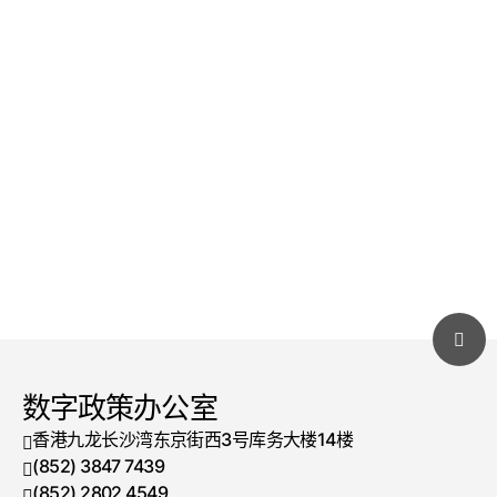
数字政策办公室
香港九龙长沙湾东京街西3号库务大楼14楼
(852) 3847 7439
电话号码
(852) 2802 4549
传真号码