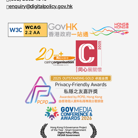
enquiry@digitalpolicy.gov.hk