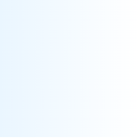
「精明规管」计划在2007年推出，目的是提升发牌制度的效
率、透明度和方便营商度，从而减低商界的遵规成本及行政
负担。
了解更多