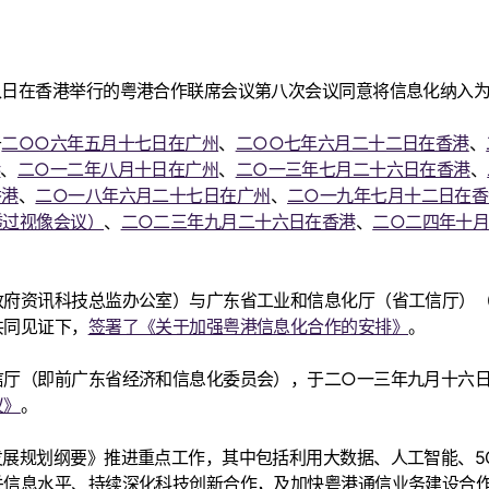
八日在香港举行的粤港合作联席会议第八次会议同意将信息化纳入
于
二○○六年五月十七日在广州
、
二○○七年六月二十二日在香港
、
港
、
二○一二年八月十日在广州
、
二○一三年七月二十六日在香港
、
香港
、
二○一八年六月二十七日在广州
、
二○一九年七月十二日在香
透过视像会议）
、
二○二三年九月二十六日在香港
、
二○二四年十
政府资讯科技总监办公室）与广东省工业和信息化厅（省工信厅）
共同见证下，
签署了《关于加强粤港信息化合作的安排》
。
信厅（即前广东省经济和信息化委员会），于二○一三年九月十六
议》
。
展规划纲要》推进重点工作，其中包括利用大数据、人工智能、5G
关信息水平、持续深化科技创新合作，及加快粤港通信业务建设合