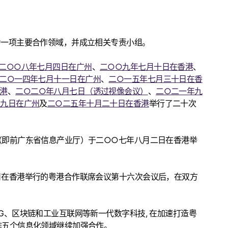
为一项主要合作领域，并成立相关专责小组。
二○○八年七月四日在广州
、
二○○九年七月十日在香港
、
二○一四年七月十一日在广州
、
二○一五年七月三十日在香
港
、
二○二○年八月七日（透过视像会议）
、
二○二一年九
月九日在广州
及
二○二五年十月二十日在香港
举行了二十次
（即前广东省信息产业厅）于二○○七年八月二日在香港举
日在香港举行的粤港合作联席会议第十六次会议后，在双方
、区块链和工业互联网等新一代数字科技, 在加速打造粤
作五个信息化领域继续加强合作。