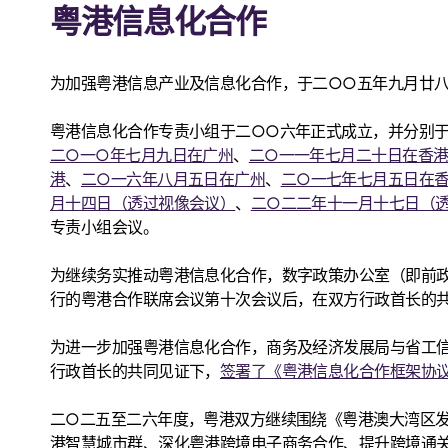
粤港信息化合作
为加强粤港信息产业及信息化合作，于二○○五年九月廿
粤港信息化合作专责小组于二○○六年正式成立，并分别
二○一○年七月九日在广州
、
二○一一年七月二十日在香
港
、
二○一六年八月五日在广州
、
二○一七年七月五日在
月十四日（透过视像会议）
、
二○二二年十一月十七日（
专责小组会议。
为继续务实推动粤港信息化合作，数字政策办公室（即前
行的粤港合作联席会议第十次会议后，在双方行政首长的
为进一步加强粤港信息化合作，商务及经济发展局与省工
行政首长的共同见证下，
签署了《粤港信息化合作框架协
二○二五至二六年度，粤港双方继续围绕《粤港澳大湾区发
港智慧城市群、深化粤港跨境电子商务合作、提升跨境通