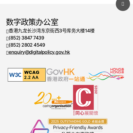
数字政策办公室
香港九龙长沙湾东京街西3号库务大楼14楼
(852) 3847 7439
电话号码
(852) 2802 4549
传真号码
enquiry@digitalpolicy.gov.hk