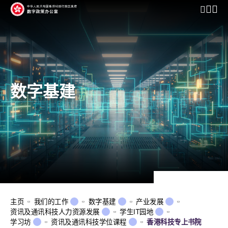
开启行动
数字基建
主页
我们的工作
数字基建
产业发展
资讯及通讯科技人力资源发展
学生IT园地
学习坊
资讯及通讯科技学位课程
香港科技专上书院