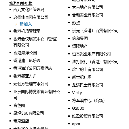
旅游相关机构
太古地产有限公司
西九文化区管理局
合和实业有限公司
启德体育园有限公司
形点
崇光（香港）百货有限公司
香港机场管理局
信和集团
香港会议展览中心（管理）
有限公司
恒隆地产
香港海洋公园
恒基兆业地产有限公司
香港迪士尼乐园
渣打银行（香港）有限公司
香港海洋公园万豪酒店
珍宝的士有限公司
香港挪亚方舟
新世纪广场
元创方管理有限公司
龙运巴士有限公司
亚洲国际博览馆管理有限公
V city
司
将军澳中心（商场）
啬色园
G2000
昂坪360有限公司
维盈投资有限公司
帝京酒店
apm
天际100 香港观景台