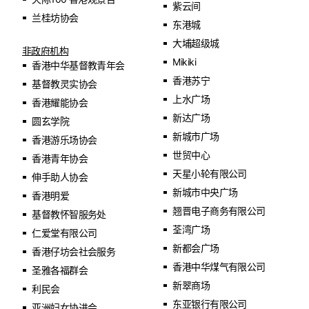
紫云间
兰桂坊协会
东港城
大埔超级城
非政府机构
Mikiki
香港中华基督教青年会
香港苏宁
基督教灵实协会
上水广场
香港耀能协会
新达广场
圆玄学院
新城市广场
香港游乐场协会
世贸中心
香港青年协会
天星小轮有限公司
伸手助人协会
新城市中央广场
香港明爱
翘晋电子商务有限公司
基督教怀智服务处
荃湾广场
仁爱堂有限公司
新都会广场
香港仔坊会社会服务
香港中华煤气有限公司
圣雅各福群会
新翠商场
利民会
东亚银行有限公司
亚洲妇女协进会