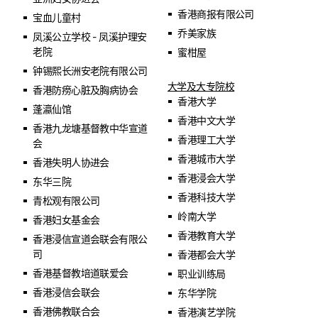
香港商报有限公司
宝血儿童村
乔美家族
凤溪公立学校 - 凤溪护理安
老院
蜜柑屋
钟锡熙长洲安老院有限公司
大学及大专院校
香港防痨心脏及胸病协会
香港大学
蓬瀛仙馆
香港中文大学
香港九龙塘基督教中华宣道
香港理工大学
会
香港城市大学
香港失明人协进会
香港浸会大学
东华三院
香港科技大学
青松观有限公司
岭南大学
香港妇女基金会
香港教育大学
香港浸信宣道会联会有限公
司
香港都会大学
香港基督教培道联爱会
职业训练局
香港浸信会联会
东华学院
香港佛教联合会
香港演艺学院