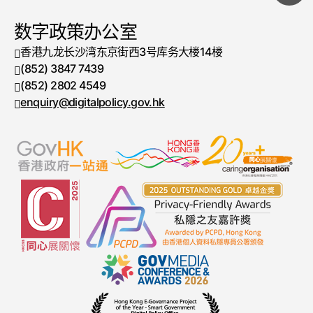
数字政策办公室
香港九龙长沙湾东京街西3号库务大楼14楼
(852) 3847 7439
电话号码
(852) 2802 4549
传真号码
enquiry@digitalpolicy.gov.hk