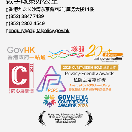
数字政策办公室
香港九龙长沙湾东京街西3号库务大楼14楼
(852) 3847 7439
电话号码
(852) 2802 4549
传真号码
enquiry@digitalpolicy.gov.hk