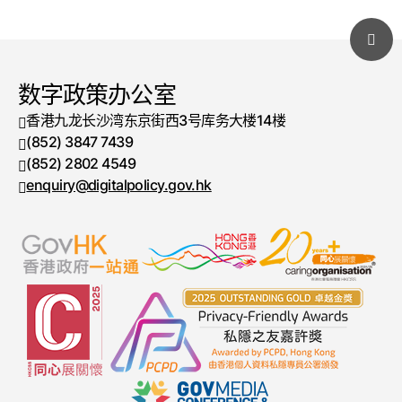
数字政策办公室
香港九龙长沙湾东京街西3号库务大楼14楼
(852) 3847 7439
电话号码
(852) 2802 4549
传真号码
enquiry@digitalpolicy.gov.hk