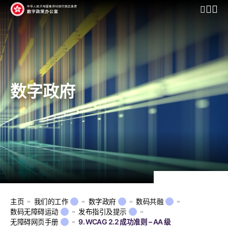
开启行动
数字政府
主页
我们的工作
数字政府
数码共融
数码无障碍运动
发布指引及提示
无障碍网页手册
9. WCAG 2.2 成功准则 – AA 级