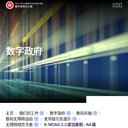
开启行动
数字政府
主页
我们的工作
数字政府
数码共融
数码无障碍运动
发布指引及提示
无障碍网页手册
9. WCAG 2.2 成功准则 – AA 级