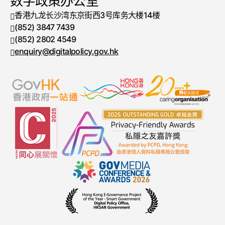
数字政策办公室
香港九龙长沙湾东京街西3号库务大楼14楼
(852) 3847 7439
电话号码
(852) 2802 4549
传真号码
enquiry@digitalpolicy.gov.hk