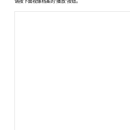
请按下面视像档案的"播放"按钮。